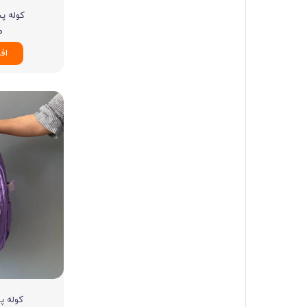
کوله پشت
۰۰
اف
کوله پش