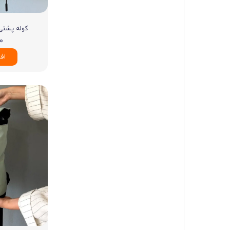
کوله پشتی چ
۰۰
اف