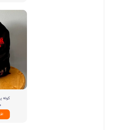
کوله پش
۰
اف