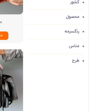
کشور
محصول
جا 
۰
رنگسرمه
اف
مناس
طرح