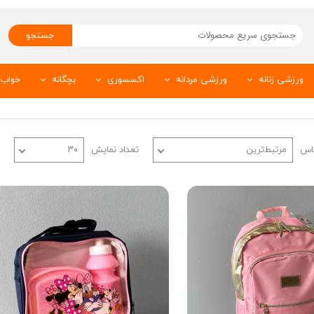
جستجو
ورزشی زنانه
ورزشی مردانه
اکسسوری
بچگانه
خواب 
تیشرت ورزشی زنانه
شلوار اسلش و لگ
بدلیجات
شلوار بچگانه
و
شلوارک ورزشی
سویشرت
عینک آفتابی
تیشرت بچگانه
ساس
مرتبط‌ترین
تعداد نمایش
۳۰
من
تاپ ورزشی زنانه
تیشرت ورزشی مردانه
ست بچگانه
حوله
لگ ورزشی
شلوارک ورزشی مردانه
سارافون و تونیک
شرت
نیم تنه
تاپ ورزشی مردانه
زیردکمه نوزادی
سویشرت ورزشی
اسکارف
لباس زیر بچگانه
استیندار ورزشی
کلاه
شلوارک بچگانه
ه
جوراب ورزشی
بیس ورزشی
پیراهن بچگانه