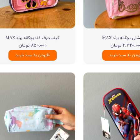
دستکش گلف
سویشرت بلوز هود
کاپشن بچه گانه
جوراب دستکش کلا
تی بچگانه برند MAX
کیف ظرف غذا بچگانه برند MAX
ه
کیف و کفش بچگان
۲,۳۲۰,۰ تومان
۸۵۰,۰۰۰ تومان
عینک آفتابی بچگان
زودن به سبد خرید
افزودن به سبد خرید