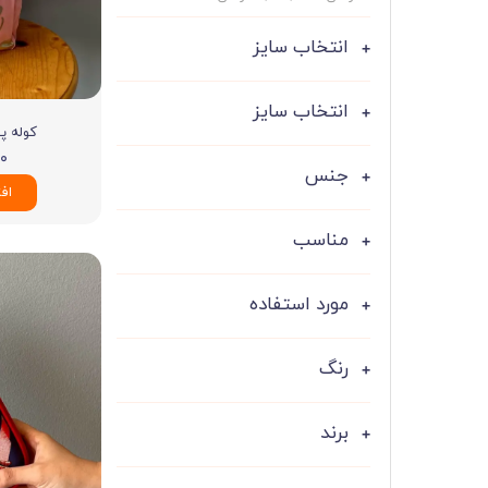
ست لباس مردانه
ژاکت زنانه
انتخاب سایز
شورت
مایو و گن
سرهم و تولوم
انتخاب سایز
کوله پش
ست لباس زنان
۰۰
جنس
کیف و کفش
اف
کاپشن زنانه
مناسب
مورد استفاده
رنگ
برند