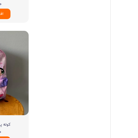
۰۰
اف
کوله پش
۰۰