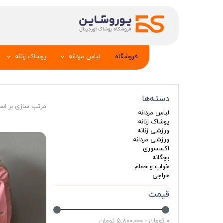
فروشگاه
لباس مردانه
پوشاک زنانه
پیراهن و کراوات
شومیز
دسته‌ها
تک کت و جلیقه
تونیک و مانت
مرتب سازی بر ا
لباس مردانه
شلوار
تاپ _شلوارک_دا
پوشاک زنانه
ورزشی زنانه
تیشرت
شال و کلاه
ورزشی مردانه
اکسسوری
تاپ و شلوارک
بلوز_هودی_سوی
بچگانه
خواب و حمام
کیف و کفش
تیشرت زنانه
حراجی
سویشرت_بلوز_هودی
شلوار زنانه
قیمت
کاپشن_دستکش_کلاه
لباس زیر زنان
۰ تومان - ۵,۸۰۰,۰۰۰ تومان