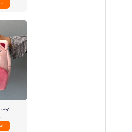
اف
کوله پش
۰۰
اف