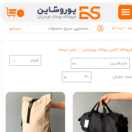
حساب کاربری من
۰
تغییر گذر واژه
ود
/
ثبت نام
جستجو
سفارشات
فروشگاه آنلاین پوشاک یوروشاین
لباس مردانه
خروج از حساب کاربری
مرتبط‌ترین
عداد نمایش
۳۰