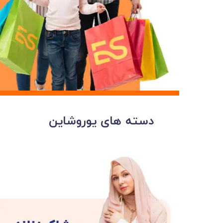
ست لباس مردانه
ژاکت زنانه
شورت
مایو و گن
سرهم و تولوم
ست لباس زنان
کیف و کفش
کاپشن زنانه
دسته های یوروشاین