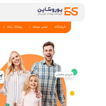
فروشگاه
لباس مردانه
پوشاک زنانه
پیراهن و کراوات
شومیز
تک کت و جلیقه
تونیک و مانت
شلوار
تاپ _شلوارک_دا
تیشرت
شال و کلاه
تاپ و شلوارک
بلوز_هودی_سوی
کیف و کفش
تیشرت زنانه
سویشرت_بلوز_هودی
شلوار زنانه
کاپشن_دستکش_کلاه
لباس زیر زنان