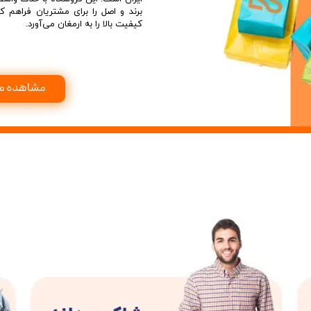
دستکش گلف
سویشرت بلوز هود
برند و اصل را برای مشتریان فراهم ک
کیفیت بالا را به ارمغان می‌آورد.
کاپشن بچه گانه
جوراب دستکش کلا
مشاهده م
ه
کیف و کفش بچگان
عینک آفتابی بچگان