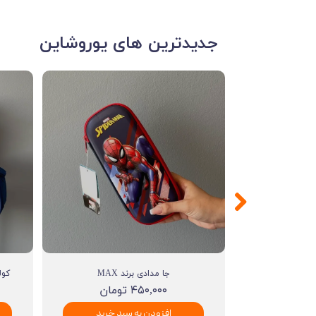
​​جدیدترین های یوروشاین
MA
جا مدادی برند MAX
کول
۴۵۰,۰۰۰ تومان
د خرید
افزودن به سبد خرید