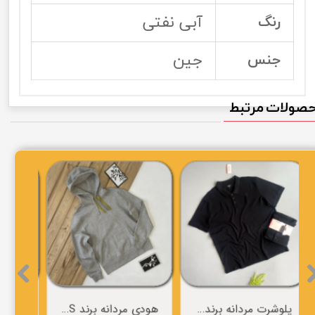
آبی نفتی
رنگ
جین
جنس
صولات مرتبط
پلوشرت مردانه برند esmara
هودی مردانه برند THESE GLORY DAYS