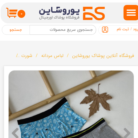
حساب کاربری من
۰
تغییر گذر واژه
ود
/
ثبت نام
جستجو
سفارشات
خروج از حساب کاربری
فروشگاه آنلاین پوشاک یوروشاین
لباس مردانه
شورت
پک دو ت