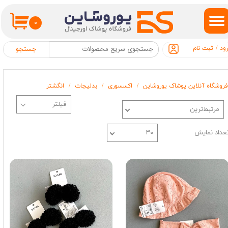
حساب کاربری من
۰
تغییر گذر واژه
ود
/
ثبت نام
جستجو
سفارشات
فروشگاه آنلاین پوشاک یوروشاین
اکسسوری
بدلیجات
انگشتر
خروج از حساب کاربری
مرتبط‌ترین
عداد نمایش
۳۰