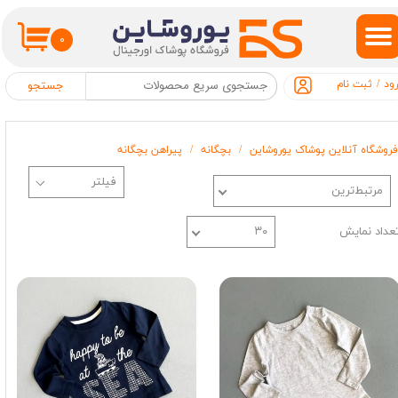
حساب کاربری من
۰
تغییر گذر واژه
ود
/
ثبت نام
جستجو
سفارشات
فروشگاه آنلاین پوشاک یوروشاین
بچگانه
پیراهن بچگانه
خروج از حساب کاربری
مرتبط‌ترین
عداد نمایش
۳۰