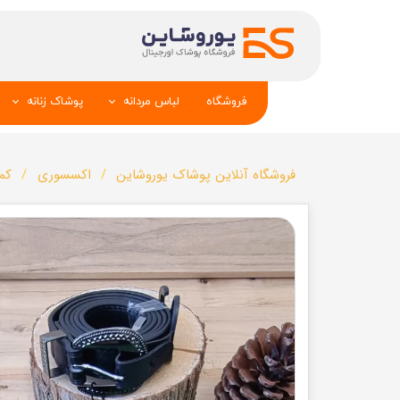
فروشگاه
لباس مردانه
پوشاک زنانه
پیراهن و کراوات
شومیز
فروشگاه آنلاین پوشاک یوروشاین
اکسسوری
کمر
تک کت و جلیقه
تونیک و مانت
شلوار
تاپ _شلوارک_دا
تیشرت
شال و کلاه
تاپ و شلوارک
بلوز_هودی_سوی
کیف و کفش
تیشرت زنانه
سویشرت_بلوز_هودی
شلوار زنانه
کاپشن_دستکش_کلاه
لباس زیر زنان