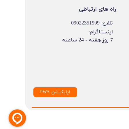
​​راه های ارتباطی
تلفن: 09022351999
اینستاگرام:
​7 روز هفته - 24 ساعته ​​​​​​​
PWA اپلیکیشن