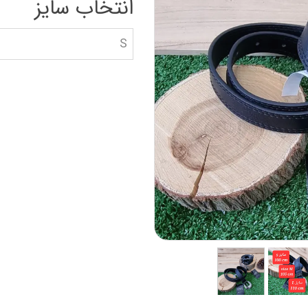
انتخاب سایز
دستکش گلف
سویشرت بلوز هود
کاپشن بچه گانه
S
جوراب دستکش کلا
ه
کیف و کفش بچگان
عینک آفتابی بچگان