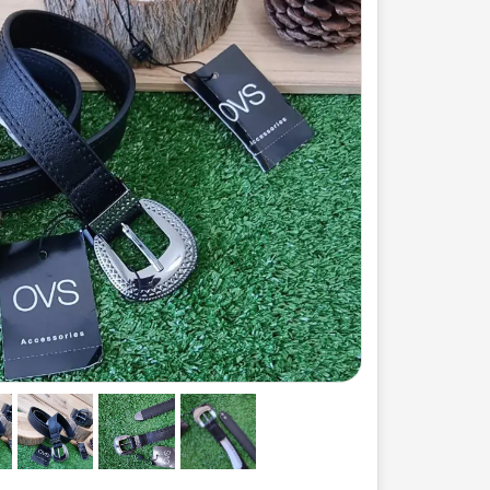
ست لباس مردانه
ژاکت زنانه
شورت
مایو و گن
سرهم و تولوم
ست لباس زنان
کیف و کفش
کاپشن زنانه