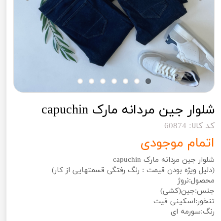
شلوار جین مردانه مارک capuchin
کد کالا: 60874
اتمام موجودی
شلوار جین مردانه مارک capuchin
(دلیل ویژه بودن قیمت : رنگ رفتگی قسمتهایی از کار)
محصول:نروژ
جنس:جین(کشی)
تنخور:اسکینی فیت
رنگ:سورمه ای