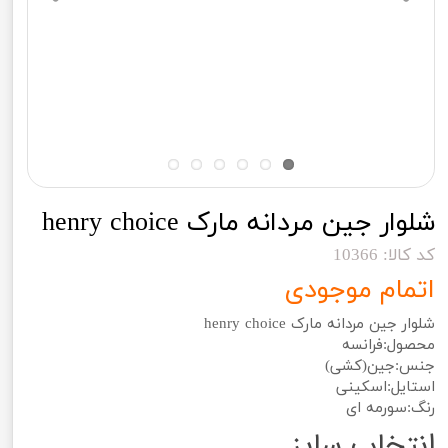
شلوار جین مردانه مارک henry choice
کد کالا: 10366
اتمام موجودی
شلوار جین مردانه مارک henry choice
محصول:فرانسه
جنس:جین(کشی)
استایل:اسکینی
رنگ:سورمه ای
انتخاب سایز