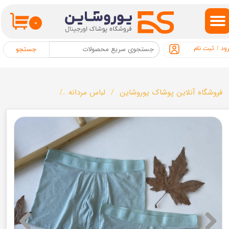
حساب کاربری من
۰
تغییر گذر واژه
ود
/
ثبت نام
جستجو
سفارشات
خروج از حساب کاربری
فروشگاه آنلاین پوشاک یوروشاین
لباس مردانه
شورت مردانه مارک LIO