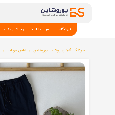
فروشگاه
لباس مردانه
پوشاک زنانه
پیراهن و کراوات
شومیز
فروشگاه آنلاین پوشاک یوروشاین
لباس مردانه
ش
تک کت و جلیقه
تونیک و مانت
شلوار
تاپ _شلوارک_دا
تیشرت
شال و کلاه
تاپ و شلوارک
بلوز_هودی_سوی
کیف و کفش
تیشرت زنانه
سویشرت_بلوز_هودی
شلوار زنانه
کاپشن_دستکش_کلاه
لباس زیر زنان