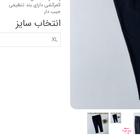
دستکش گلف
سویشرت بلوز هود
کمرکشی دارای بند تنظیمی
جیب دار
کاپشن بچه گانه
انتخاب سایز
جوراب دستکش کلا
XL
ه
کیف و کفش بچگان
عینک آفتابی بچگان