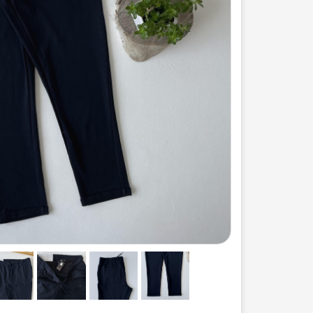
ست لباس مردانه
ژاکت زنانه
شورت
مایو و گن
سرهم و تولوم
ست لباس زنان
کیف و کفش
کاپشن زنانه