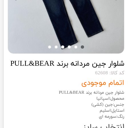
شلوار جین مردانه برند PULL&BEAR
کد کالا: 62608
اتمام موجودی
شلوار جین مردانه برند PULL&BEAR
محصول:اسپانیا
جنس:جین (کشی)
استایل:اسلیم
رنگ:سورمه ای
انتخاب سایز