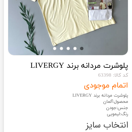
پلوشرت مردانه برند LIVERGY
کد کالا: 63398
اتمام موجودی
پلوشرت مردانه برند LIVERGY
محصول:آلمان
جنس:جودن
رنگ:لیمویی
انتخاب سایز