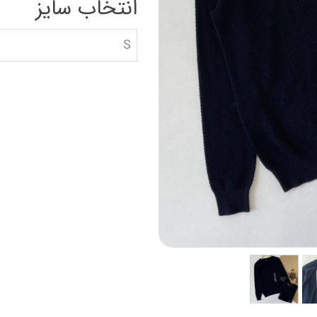
انتخاب سایز
دستکش گلف
سویشرت بلوز هود
کاپشن بچه گانه
S
جوراب دستکش کلا
ه
کیف و کفش بچگان
عینک آفتابی بچگان