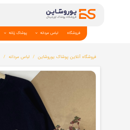
فروشگاه
لباس مردانه
پوشاک زنانه
پیراهن و کراوات
شومیز
فروشگاه آنلاین پوشاک یوروشاین
لباس مردانه
ب
تک کت و جلیقه
تونیک و مانت
شلوار
تاپ _شلوارک_دا
تیشرت
شال و کلاه
تاپ و شلوارک
بلوز_هودی_سوی
کیف و کفش
تیشرت زنانه
سویشرت_بلوز_هودی
شلوار زنانه
کاپشن_دستکش_کلاه
لباس زیر زنان