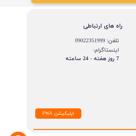
​​راه های ارتباطی
تلفن: 09022351999
اینستاگرام:
​7 روز هفته - 24 ساعته ​​​​​​​
PWA اپلیکیشن