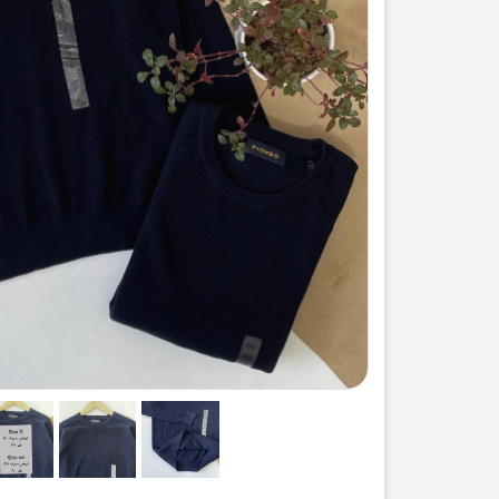
ست لباس مردانه
ژاکت زنانه
شورت
مایو و گن
سرهم و تولوم
ست لباس زنان
کیف و کفش
کاپشن زنانه