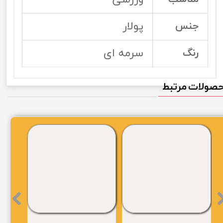
پولار
جنس
سرمه ای
رنگ
صولات مرتبط