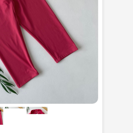
ست لباس مردانه
ژاکت زنانه
شورت
مایو و گن
سرهم و تولوم
ست لباس زنان
کیف و کفش
کاپشن زنانه