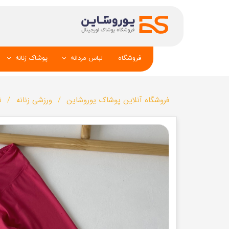
فروشگاه
لباس مردانه
پوشاک زنانه
پیراهن و کراوات
شومیز
فروشگاه آنلاین پوشاک یوروشاین
ورزشی زنانه
ن
تک کت و جلیقه
تونیک و مانت
شلوار
تاپ _شلوارک_دا
تیشرت
شال و کلاه
تاپ و شلوارک
بلوز_هودی_سوی
کیف و کفش
تیشرت زنانه
سویشرت_بلوز_هودی
شلوار زنانه
کاپشن_دستکش_کلاه
لباس زیر زنان