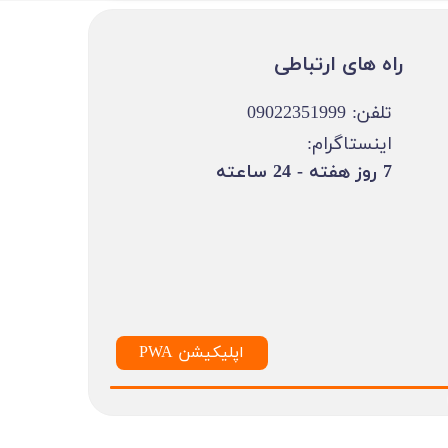
​​راه های ارتباطی
تلفن: 09022351999
اینستاگرام:
​7 روز هفته - 24 ساعته ​​​​​​​
PWA اپلیکیشن