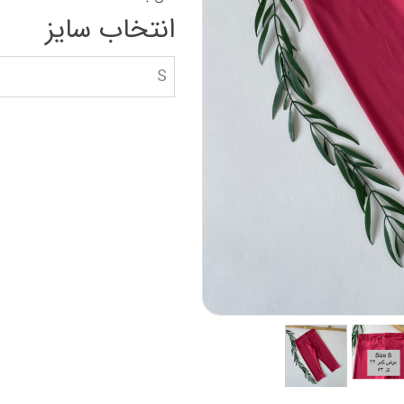
دستکش گلف
سویشرت بلوز هود
انتخاب سایز
کاپشن بچه گانه
S
جوراب دستکش کلا
ه
کیف و کفش بچگان
عینک آفتابی بچگان