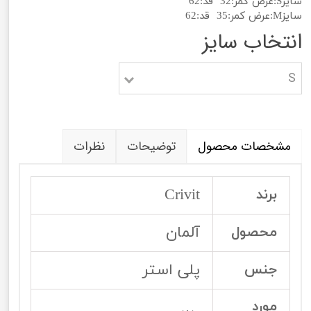
سایزS:عرض کمر:32 قد:62
سایزM:عرض کمر:35 قد:62
انتخاب سایز
S
مشخصات محصول
توضیحات
نظرات
Crivit
برند
آلمان
محصول
پلی استر
جنس
مورد