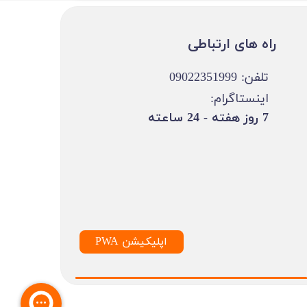
​​راه های ارتباطی
تلفن: 09022351999
اینستاگرام:
​7 روز هفته - 24 ساعته ​​​​​​​
PWA اپلیکیشن