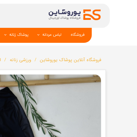
فروشگاه
لباس مردانه
پوشاک زنانه
پیراهن و کراوات
شومیز
فروشگاه آنلاین پوشاک یوروشاین
ورزشی زنانه
ل
تک کت و جلیقه
تونیک و مانت
شلوار
تاپ _شلوارک_دا
تیشرت
شال و کلاه
تاپ و شلوارک
بلوز_هودی_سوی
کیف و کفش
تیشرت زنانه
سویشرت_بلوز_هودی
شلوار زنانه
کاپشن_دستکش_کلاه
لباس زیر زنان