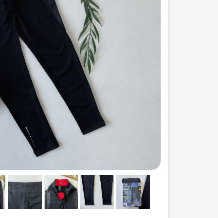
ست لباس مردانه
ژاکت زنانه
شورت
مایو و گن
سرهم و تولوم
ست لباس زنان
کیف و کفش
کاپشن زنانه