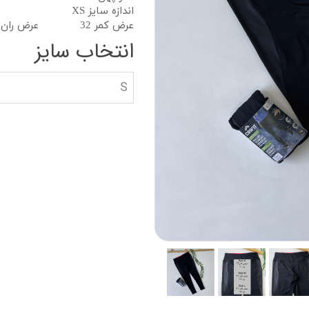
دستکش گلف
سویشرت بلوز هود
اندازه سایز XS
عرض کمر 32 عرض ران19 قد 91
کاپشن بچه گانه
انتخاب سایز
جوراب دستکش کلا
S
ه
کیف و کفش بچگان
عینک آفتابی بچگان