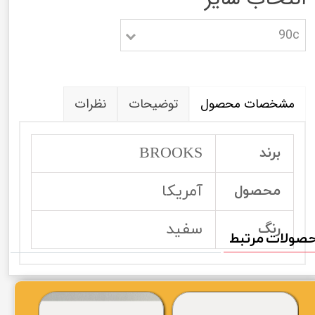
90c
مشخصات محصول
توضیحات
نظرات
BROOKS
برند
آمریکا
محصول
سفید
رنگ
صولات مرتبط