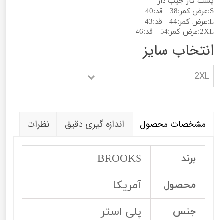
پشت کار جیب دار
S:عرض کمر:38 قد:40
L:عرض کمر:44 قد:43
2XL:عرض کمر:54 قد:46
انتخاب سایز
2XL
مشخصات محصول
اندازه گیری دقیق
نظرات
BROOKS
برند
آمریکا
محصول
پلی استر
جنس