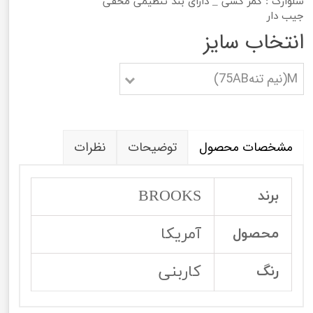
شلوارک : کمر کشی _ دارای بند تنظیمی مخفی
جیب دار
انتخاب سایز
M(نیم تنه75AB)
مشخصات محصول
توضیحات
نظرات
BROOKS
برند
آمریکا
محصول
کاربنی
رنگ