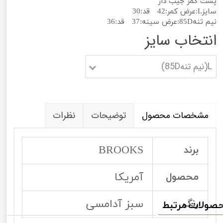
پشت کمر جیب دار
سایزL:عرض کمر:42 قد:30
نیم تنه85D:عرض سینه:37 قد:36
انتخاب سایز
L(نیم تنه85D)
مشخصات محصول
توضیحات
نظرات
BROOKS
برند
آمریکا
محصول
سبز آدامسی
رنگ
صولات مرتبط