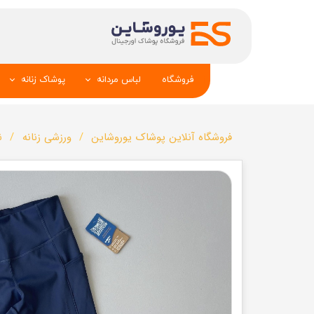
فروشگاه
لباس مردانه
پوشاک زنانه
پیراهن و کراوات
شومیز
فروشگاه آنلاین پوشاک یوروشاین
ورزشی زنانه
ن
تک کت و جلیقه
تونیک و مانت
شلوار
تاپ _شلوارک_دا
تیشرت
شال و کلاه
تاپ و شلوارک
بلوز_هودی_سوی
کیف و کفش
تیشرت زنانه
سویشرت_بلوز_هودی
شلوار زنانه
کاپشن_دستکش_کلاه
لباس زیر زنان