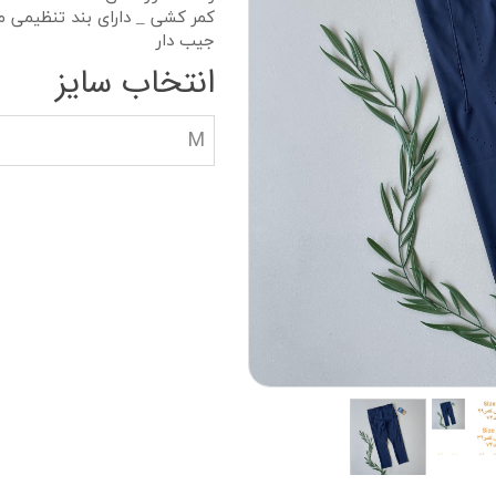
دستکش گلف
سویشرت بلوز هود
کمر کشی _ دارای بند تنظیمی 
جیب دار
کاپشن بچه گانه
انتخاب سایز
جوراب دستکش کلا
M
ه
کیف و کفش بچگان
عینک آفتابی بچگان