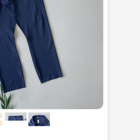
ست لباس مردانه
ژاکت زنانه
شورت
مایو و گن
سرهم و تولوم
ست لباس زنان
کیف و کفش
کاپشن زنانه