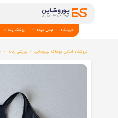
فروشگاه
لباس مردانه
پوشاک زنانه
پیراهن و کراوات
شومیز
فروشگاه آنلاین پوشاک یوروشاین
ورزشی زنانه
ن
تک کت و جلیقه
تونیک و مانت
شلوار
تاپ _شلوارک_دا
تیشرت
شال و کلاه
تاپ و شلوارک
بلوز_هودی_سوی
کیف و کفش
تیشرت زنانه
سویشرت_بلوز_هودی
شلوار زنانه
کاپشن_دستکش_کلاه
لباس زیر زنان