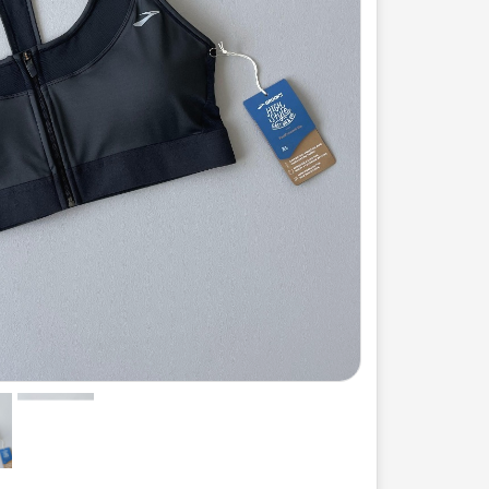
ست لباس مردانه
ژاکت زنانه
شورت
مایو و گن
سرهم و تولوم
ست لباس زنان
کیف و کفش
کاپشن زنانه