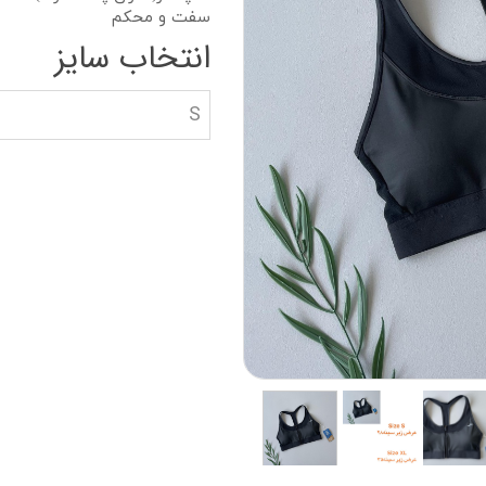
دستکش گلف
سویشرت بلوز هود
سفت و محکم
انتخاب سایز
کاپشن بچه گانه
جوراب دستکش کلا
S
ه
کیف و کفش بچگان
عینک آفتابی بچگان