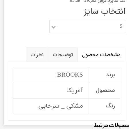
لگ سایزS:عرض کمر:29 قد:83
انتخاب سایز
S
مشخصات محصول
توضیحات
نظرات
BROOKS
برند
آمریکا
محصول
مشکی _ سرخابی
رنگ
صولات مرتبط