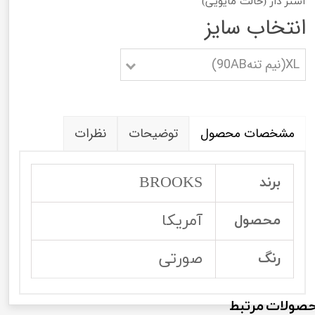
آستر دار (حالت مایویی)
انتخاب سایز
XL(نیم تنه90AB)
مشخصات محصول
توضیحات
نظرات
BROOKS
برند
آمریکا
محصول
صورتی
رنگ
صولات مرتبط