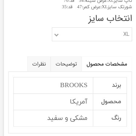
تاپ سایزXL:عرض سینه:54 قد:70
شورتک سایزXL:عرض کمر:47 قد:35
انتخاب سایز
XL
مشخصات محصول
توضیحات
نظرات
BROOKS
برند
آمریکا
محصول
مشکی و سفید
رنگ