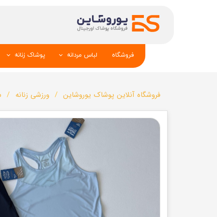
فروشگاه
لباس مردانه
پوشاک زنانه
پیراهن و کراوات
شومیز
فروشگاه آنلاین پوشاک یوروشاین
ورزشی زنانه
س
تک کت و جلیقه
تونیک و مانت
شلوار
تاپ _شلوارک_دا
تیشرت
شال و کلاه
تاپ و شلوارک
بلوز_هودی_سوی
کیف و کفش
تیشرت زنانه
سویشرت_بلوز_هودی
شلوار زنانه
کاپشن_دستکش_کلاه
لباس زیر زنان