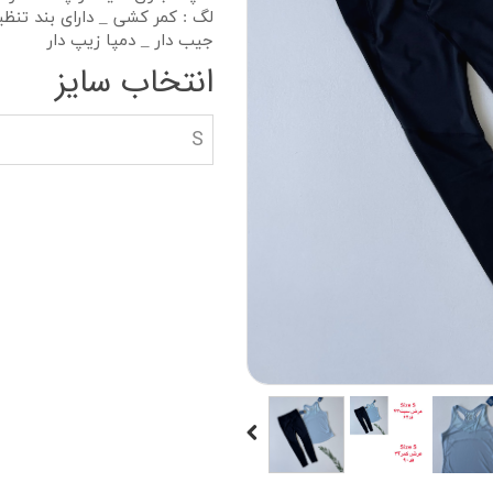
دستکش گلف
سویشرت بلوز هود
لگ : کمر کشی _ دارای بند تن
جیب دار _ دمپا زیپ دار
کاپشن بچه گانه
انتخاب سایز
جوراب دستکش کلا
S
ه
کیف و کفش بچگان
عینک آفتابی بچگان