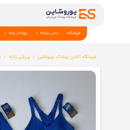
فروشگاه
لباس مردانه
پوشاک زنانه
پیراهن و کراوات
شومیز
فروشگاه آنلاین پوشاک یوروشاین
ورزشی زنانه
س
تک کت و جلیقه
تونیک و مانت
شلوار
تاپ _شلوارک_دا
تیشرت
شال و کلاه
تاپ و شلوارک
بلوز_هودی_سوی
کیف و کفش
تیشرت زنانه
سویشرت_بلوز_هودی
شلوار زنانه
کاپشن_دستکش_کلاه
لباس زیر زنان