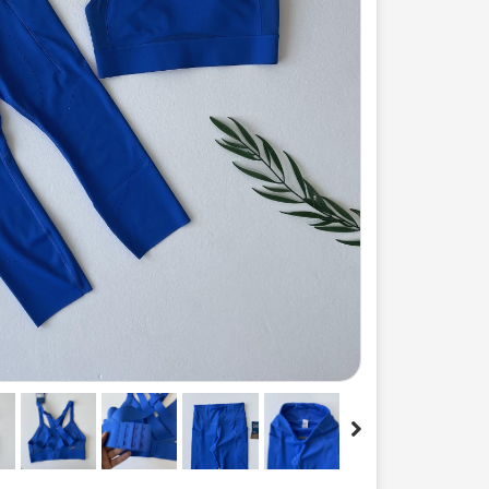
ست لباس مردانه
ژاکت زنانه
شورت
مایو و گن
سرهم و تولوم
ست لباس زنان
کیف و کفش
کاپشن زنانه