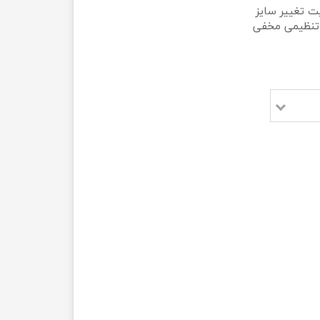
ی
یت تغییر سایز
د تنظیمی مخفی
ه
ه
ه