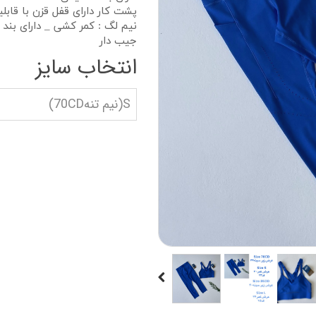
دستکش گلف
سویشرت بلوز هود
پشت کار دارای قفل قزن با قابل
نیم لگ : کمر کشی _ دارای بن
کاپشن بچه گانه
جیب دار
انتخاب سایز
جوراب دستکش کلا
ه
کیف و کفش بچگان
S(نیم تنه70CD)
عینک آفتابی بچگان