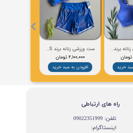
نیم تنه ورزشی زنانه برند BROOKS
ست ورزشی زنانه برند BROOKS
۲,۱۰۰,۰۰۰ تومان
۱,۲۸۰,۰۰۰ تومان
سبد خرید
افزودن به سبد خرید
افزودن به سب
​​راه های ارتباطی
تلفن: 09022351999
اینستاگرام: