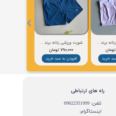
شورت ورزشی زنانه برند BROOKS
شورت ورزشی زنانه برند BROOKS
۷۹۰,۰۰۰ تومان
۱,۲۸۰,۰۰۰ تومان
سبد خرید
افزودن به سبد خرید
افزودن به سب
​​راه های ارتباطی
تلفن: 09022351999
اینستاگرام: