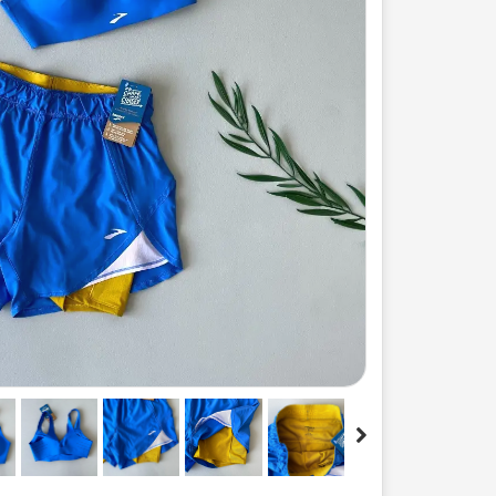
ست لباس مردانه
ژاکت زنانه
شورت
مایو و گن
سرهم و تولوم
ست لباس زنان
کیف و کفش
کاپشن زنانه