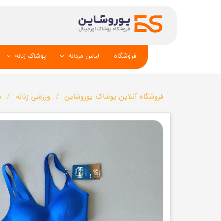
فروشگاه
لباس مردانه
پوشاک زنانه
پیراهن و کراوات
شومیز
فروشگاه آنلاین پوشاک یوروشاین
ورزشی زنانه
س
تک کت و جلیقه
تونیک و مانت
شلوار
تاپ _شلوارک_دا
تیشرت
شال و کلاه
تاپ و شلوارک
بلوز_هودی_سوی
کیف و کفش
تیشرت زنانه
سویشرت_بلوز_هودی
شلوار زنانه
کاپشن_دستکش_کلاه
لباس زیر زنان