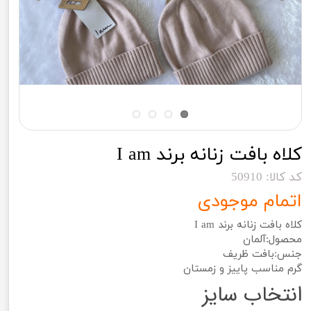
کلاه بافت زنانه برند I am
کد کالا: 50910
اتمام موجودی
کلاه بافت زنانه برند I am
محصول:آلمان
جنس:بافت ظریف
گرم مناسب پاییز و زمستان
انتخاب سایز