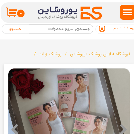
حساب کاربری من
۰
تغییر گذر واژه
ود
/
ثبت نام
جستجو
سفارشات
خروج از حساب کاربری
فروشگاه آنلاین پوشاک یوروشاین
پوشاک زنانه
تاپ زنانه برند esmara