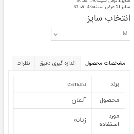
سایزL:عرض سینه:39 قد:60
سایزXL:عرض سینه:43 قد:63
انتخاب سایز
M
مشخصات محصول
اندازه گیری دقیق
نظرات
esmara
برند
آلمان
محصول
مورد
زنانه
استفاده