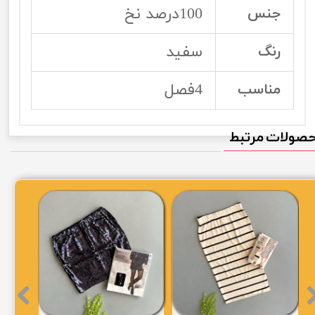
100درصد نخ
جنس
سفید
رنگ
4فصل
مناسب
صولات مرتبط