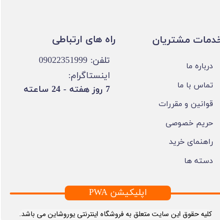
​​راه های ارتباطی
خدمات مشتریان
تلفن: 09022351999
درباره ما
اینستاگرام:
تماس با ما
​7 روز هفته - 24 ساعته ​​​​​​​
قوانین و مقررات
حریم خصوصی
راهنمای خرید
دسته ها
PWA اپلیکیشن
​کلیه حقوق این سایت متعلق به فروشگاه اینترنتی یوروشاین می باشد.