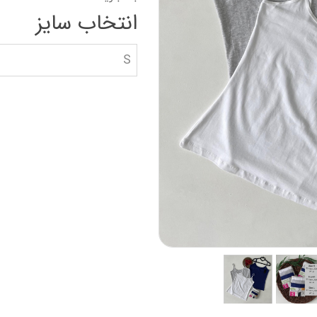
دستکش گلف
سویشرت بلوز هود
انتخاب سایز
کاپشن بچه گانه
S
جوراب دستکش کلا
ه
کیف و کفش بچگان
عینک آفتابی بچگان