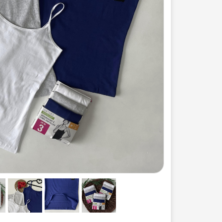
ست لباس مردانه
ژاکت زنانه
شورت
مایو و گن
سرهم و تولوم
ست لباس زنان
کیف و کفش
کاپشن زنانه