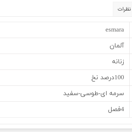
نظرات
esmara
آلمان
زنانه
100درصد نخ
سرمه ای-طوسی-سفید
4فصل