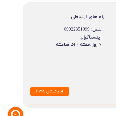
​​راه های ارتباطی
تلفن: 09022351999
اینستاگرام:
​7 روز هفته - 24 ساعته ​​​​​​​
PWA اپلیکیشن