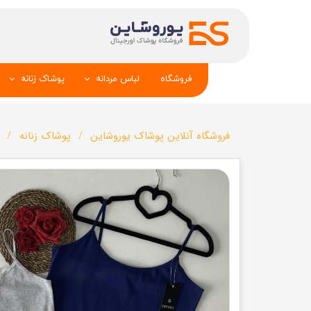
فروشگاه
لباس مردانه
پوشاک زنانه
پیراهن و کراوات
شومیز
فروشگاه آنلاین پوشاک یوروشاین
پوشاک زنانه
تک کت و جلیقه
تونیک و مانت
شلوار
تاپ _شلوارک_دا
تیشرت
شال و کلاه
تاپ و شلوارک
بلوز_هودی_سوی
کیف و کفش
تیشرت زنانه
سویشرت_بلوز_هودی
شلوار زنانه
کاپشن_دستکش_کلاه
لباس زیر زنان