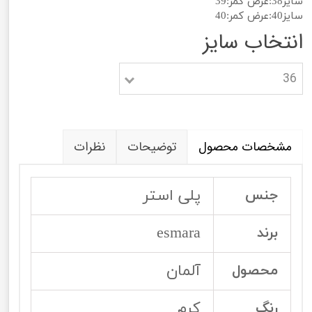
سایز38:عرض کمر:39
سایز40:عرض کمر:40
انتخاب سایز
36
مشخصات محصول
توضیحات
نظرات
پلی استر
جنس
esmara
برند
آلمان
محصول
کرم
رنگ