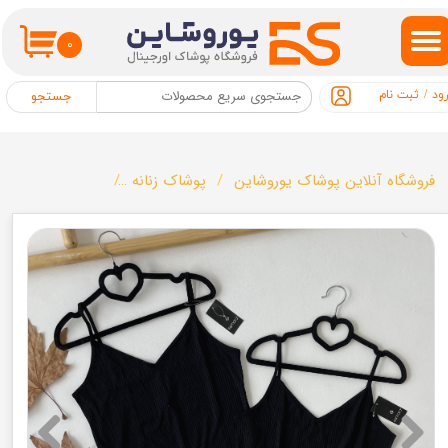
حساب کاربری من
۰
تغییر گذر واژه
ود
/
ثبت نام
جستجو
سفارشات
خروج از حساب کاربری
فروشگاه آنلاین پوشاک یوروشاین
پوشاک زنانه
تاپ زنانه برند esmara