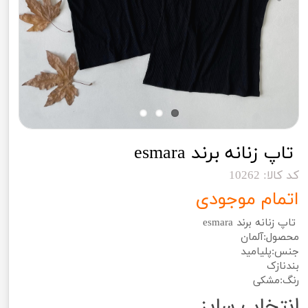
تاپ زنانه برند esmara
کد کالا: 10262
اتمام موجودی
تاپ زنانه برند esmara
محصول:آلمان
جنس:پلیامید
بندنازک
رنگ:مشکی
انتخاب سایز