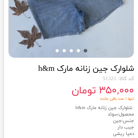
شلوارک جین زنانه مارک h&m
کد کالا: 51321
۳۵۰,۰۰۰ تومان
تنها ۱ عدد باقی مانده
شلوارک جین زنانه مارک h&m
محصول:سوئد
جنس:جین
جیب دار
دمپا ریشی