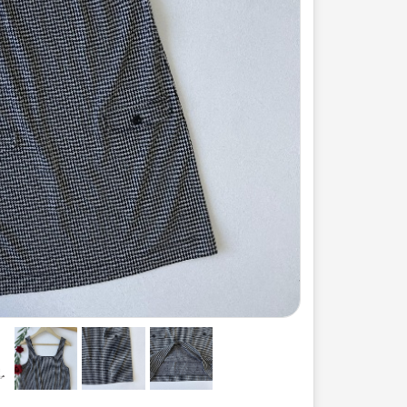
ست لباس مردانه
ژاکت زنانه
شورت
مایو و گن
سرهم و تولوم
ست لباس زنان
کیف و کفش
کاپشن زنانه