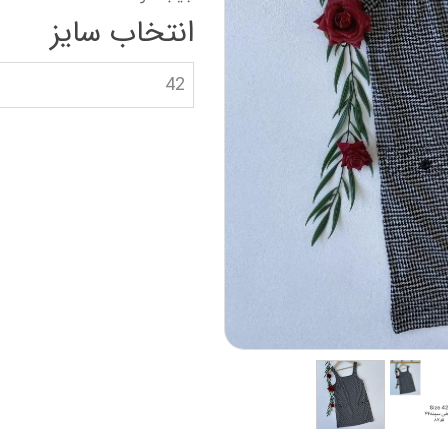
دستکش گلف
سویشرت بلوز هود
انتخاب سایز
کاپشن بچه گانه
42
جوراب دستکش کلا
ه
کیف و کفش بچگان
عینک آفتابی بچگان