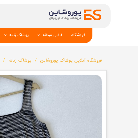
فروشگاه
لباس مردانه
پوشاک زنانه
پیراهن و کراوات
شومیز
فروشگاه آنلاین پوشاک یوروشاین
پوشاک زنانه
تک کت و جلیقه
تونیک و مانت
شلوار
تاپ _شلوارک_دا
تیشرت
شال و کلاه
تاپ و شلوارک
بلوز_هودی_سوی
کیف و کفش
تیشرت زنانه
سویشرت_بلوز_هودی
شلوار زنانه
کاپشن_دستکش_کلاه
لباس زیر زنان