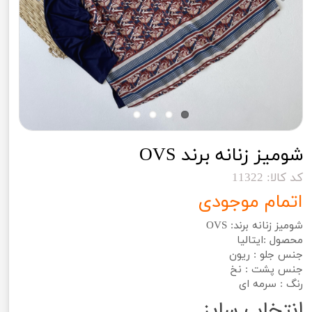
شومیز زنانه برند OVS
کد کالا: 11322
اتمام موجودی
شومیز زنانه برند: OVS
محصول :ایتالیا
جنس جلو : ریون
جنس پشت : نخ
رنگ : سرمه ای
انتخاب سایز