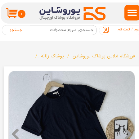
حساب کاربری من
۰
تغییر گذر واژه
ود
/
ثبت نام
جستجو
سفارشات
خروج از حساب کاربری
فروشگاه آنلاین پوشاک یوروشاین
پوشاک زنانه
تونیک زنانه برند OVS