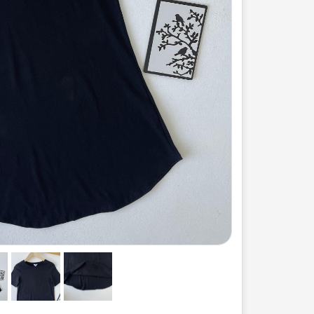
ست لباس مردانه
ژاکت زنانه
شورت
مایو و گن
سرهم و تولوم
ست لباس زنان
کیف و کفش
کاپشن زنانه