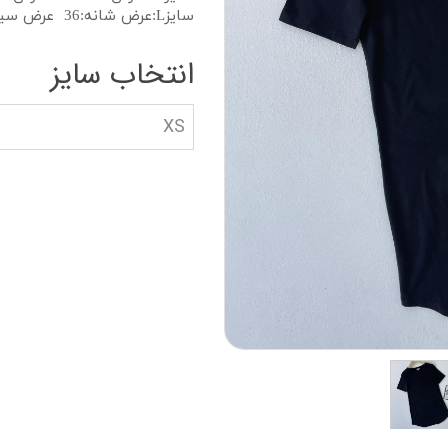
دستکش گلف
سویشرت بلوز هود
سایزL:عرض شانه:36 عرض سینه:48 قد:84
کاپشن بچه گانه
انتخاب سایز
جوراب دستکش کلا
XS
ه
کیف و کفش بچگان
عینک آفتابی بچگان