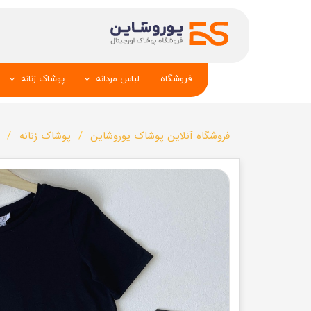
فروشگاه
لباس مردانه
پوشاک زنانه
پیراهن و کراوات
شومیز
فروشگاه آنلاین پوشاک یوروشاین
پوشاک زنانه
تک کت و جلیقه
تونیک و مانت
شلوار
تاپ _شلوارک_دا
تیشرت
شال و کلاه
تاپ و شلوارک
بلوز_هودی_سوی
کیف و کفش
تیشرت زنانه
سویشرت_بلوز_هودی
شلوار زنانه
کاپشن_دستکش_کلاه
لباس زیر زنان