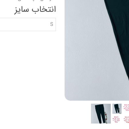
دستکش گلف
سویشرت بلوز هود
انتخاب سایز
کاپشن بچه گانه
S
جوراب دستکش کلا
ه
کیف و کفش بچگان
عینک آفتابی بچگان