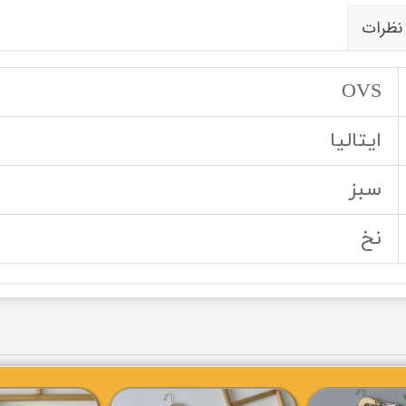
نظرات
OVS
ایتالیا
سبز
نخ