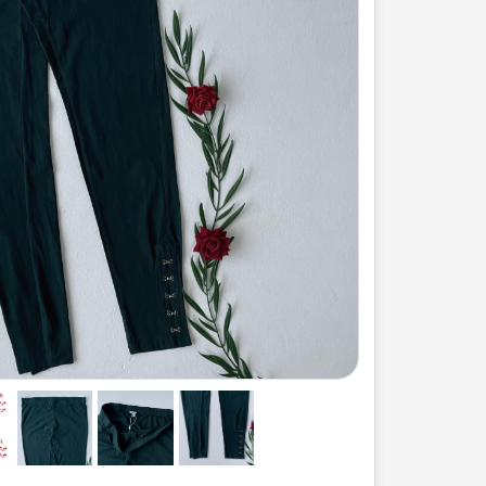
ست لباس مردانه
ژاکت زنانه
شورت
مایو و گن
سرهم و تولوم
ست لباس زنان
کیف و کفش
کاپشن زنانه