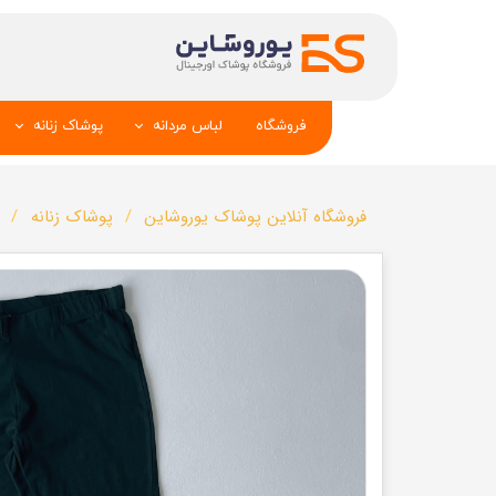
فروشگاه
لباس مردانه
پوشاک زنانه
پیراهن و کراوات
شومیز
فروشگاه آنلاین پوشاک یوروشاین
پوشاک زنانه
تک کت و جلیقه
تونیک و مانت
شلوار
تاپ _شلوارک_دا
تیشرت
شال و کلاه
تاپ و شلوارک
بلوز_هودی_سوی
کیف و کفش
تیشرت زنانه
سویشرت_بلوز_هودی
شلوار زنانه
کاپشن_دستکش_کلاه
لباس زیر زنان