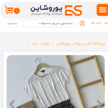
حساب کاربری من
۰
تغییر گذر واژه
ود
/
ثبت نام
جستجو
سفارشات
خروج از حساب کاربری
فروشگاه آنلاین پوشاک یوروشاین
پوشاک زنانه
تونیک زنانه برند KIABI