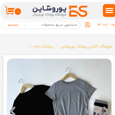
حساب کاربری من
۰
تغییر گذر واژه
ود
/
ثبت نام
جستجو
سفارشات
خروج از حساب کاربری
فروشگاه آنلاین پوشاک یوروشاین
پوشاک زنانه
پک دوتایی تیشرت حام