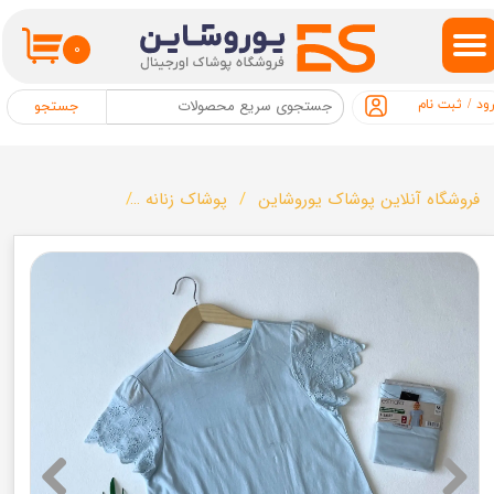
حساب کاربری من
۰
تغییر گذر واژه
ود
/
ثبت نام
جستجو
سفارشات
خروج از حساب کاربری
فروشگاه آنلاین پوشاک یوروشاین
پوشاک زنانه
تیشرت زنانه برند esmara