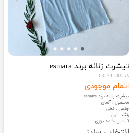
تیشرت زنانه برند esmara
کد کالا: 63279
اتمام موجودی
تیشرت زنانه برند esmara
محصول : آلمان
جنس : نخی
رنگ : آبی
آستین خامه دوزی
انتخاب سایز