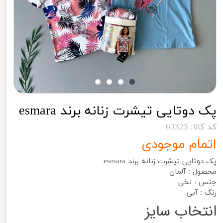
پک دوتایی تیشرت زنانه برند esmara
کد کالا: 63323
اتمام موجودی
پک دوتایی تیشرت زنانه برند esmara
محصول : آلمان
جنس : نخی
رنگ : آبی
انتخاب سایز