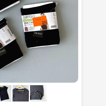
ست لباس مردانه
ژاکت زنانه
شورت
مایو و گن
سرهم و تولوم
ست لباس زنان
کیف و کفش
کاپشن زنانه