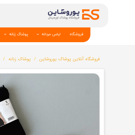
فروشگاه
لباس مردانه
پوشاک زنانه
پیراهن و کراوات
شومیز
فروشگاه آنلاین پوشاک یوروشاین
پوشاک زنانه
تک کت و جلیقه
تونیک و مانت
شلوار
تاپ _شلوارک_دا
تیشرت
شال و کلاه
تاپ و شلوارک
بلوز_هودی_سوی
کیف و کفش
تیشرت زنانه
سویشرت_بلوز_هودی
شلوار زنانه
کاپشن_دستکش_کلاه
لباس زیر زنان