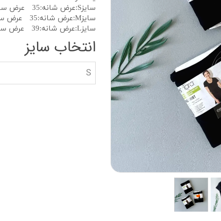
دستکش گلف
سویشرت بلوز هود
سایزS:عرض شانه:35 عرض سینه:39 قد:79
سایزM:عرض شانه:35 عرض سینه:43 قد:79
کاپشن بچه گانه
سایزL:عرض شانه:39 عرض سینه:49 قد:80
انتخاب سایز
جوراب دستکش کلا
ه
کیف و کفش بچگان
S
عینک آفتابی بچگان