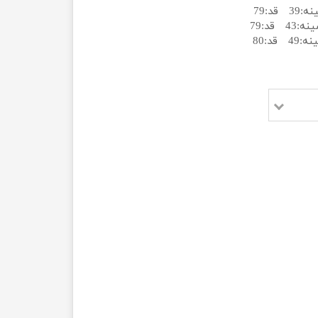
ی
ه
ه
ه