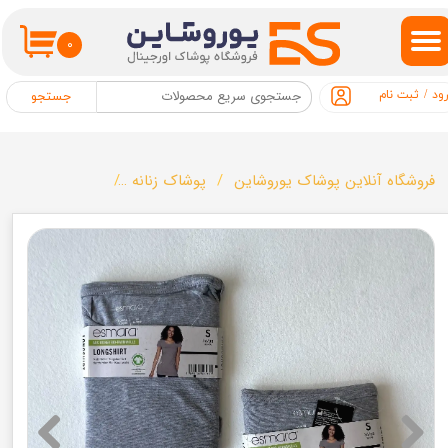
حساب کاربری من
۰
تغییر گذر واژه
ود
/
ثبت نام
جستجو
سفارشات
خروج از حساب کاربری
فروشگاه آنلاین پوشاک یوروشاین
پوشاک زنانه
تونیک زنانه برند esmara