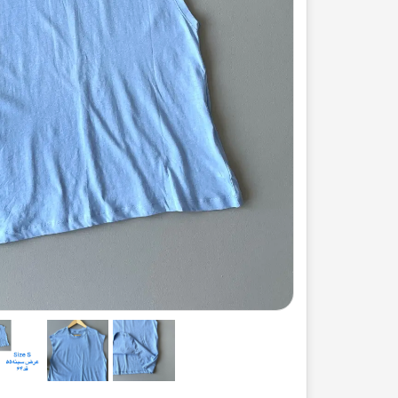
ست لباس مردانه
ژاکت زنانه
شورت
مایو و گن
سرهم و تولوم
ست لباس زنان
کیف و کفش
کاپشن زنانه