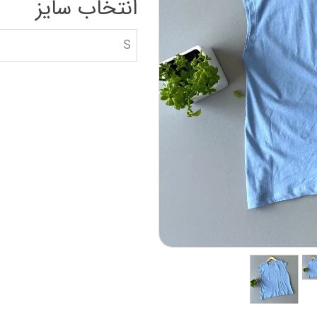
انتخاب سایز
دستکش گلف
سویشرت بلوز هود
کاپشن بچه گانه
S
جوراب دستکش کلا
ه
کیف و کفش بچگان
عینک آفتابی بچگان