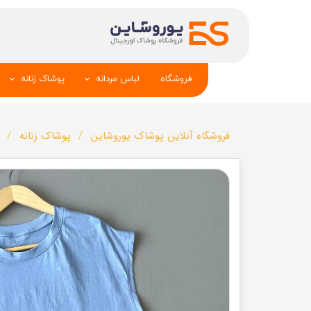
فروشگاه
لباس مردانه
پوشاک زنانه
پیراهن و کراوات
شومیز
فروشگاه آنلاین پوشاک یوروشاین
پوشاک زنانه
تک کت و جلیقه
تونیک و مانت
شلوار
تاپ _شلوارک_دا
تیشرت
شال و کلاه
تاپ و شلوارک
بلوز_هودی_سوی
کیف و کفش
تیشرت زنانه
سویشرت_بلوز_هودی
شلوار زنانه
کاپشن_دستکش_کلاه
لباس زیر زنان