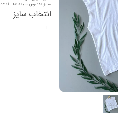
دستکش گلف
سویشرت بلوز هود
سایزXL:عرض سینه:68 قد:72
انتخاب سایز
کاپشن بچه گانه
جوراب دستکش کلا
L
ه
کیف و کفش بچگان
عینک آفتابی بچگان