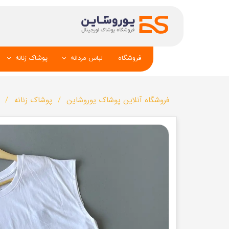
فروشگاه
لباس مردانه
پوشاک زنانه
پیراهن و کراوات
شومیز
فروشگاه آنلاین پوشاک یوروشاین
پوشاک زنانه
تک کت و جلیقه
تونیک و مانت
شلوار
تاپ _شلوارک_دا
تیشرت
شال و کلاه
تاپ و شلوارک
بلوز_هودی_سوی
کیف و کفش
تیشرت زنانه
سویشرت_بلوز_هودی
شلوار زنانه
کاپشن_دستکش_کلاه
لباس زیر زنان