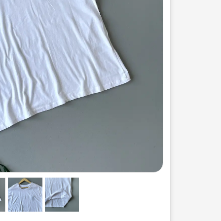
ست لباس مردانه
ژاکت زنانه
شورت
مایو و گن
سرهم و تولوم
ست لباس زنان
کیف و کفش
کاپشن زنانه